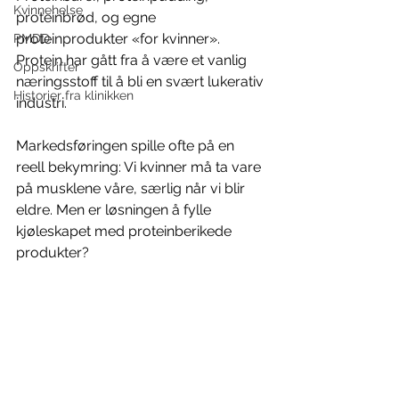
Kvinnehelse
proteinbrød, og egne 
proteinprodukter «for kvinner». 
PMDD
Protein har gått fra å være et vanlig 
Oppskrifter
næringsstoff til å bli en svært lukerativ 
Historier fra klinikken
industri.
Markedsføringen spille ofte på en 
reell bekymring: Vi kvinner må ta vare 
på musklene våre, særlig når vi blir 
eldre. Men er løsningen å fylle 
kjøleskapet med proteinberikede 
produkter?