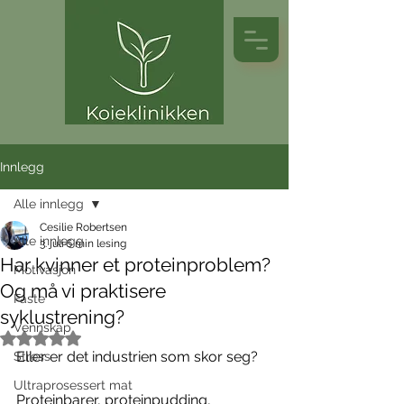
Innlegg
Alle innlegg
Cesilie Robertsen
Alle innlegg
3. juli
6 min lesing
Har kvinner et proteinproblem?
Motivasjon
Og må vi praktisere
Faste
syklustrening?
Vennskap
Gitt NaN av 5 stjerner.
Eller er det industrien som skor seg? 
Stress
Ultraprosessert mat
Proteinbarer, proteinpudding, 