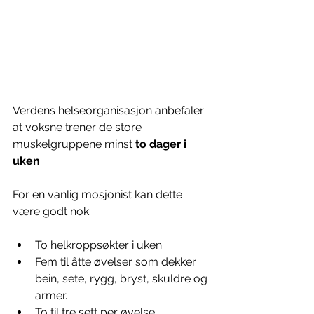
Verdens helseorganisasjon anbefaler 
at voksne trener de store 
muskelgruppene minst 
to dager i 
uken
.
For en vanlig mosjonist kan dette 
være godt nok:
To helkroppsøkter i uken.
Fem til åtte øvelser som dekker 
bein, sete, rygg, bryst, skuldre og 
armer.
To til tre sett per øvelse.