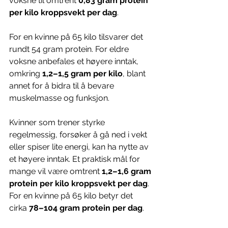
voksne til omtrent 
0,83 gram protein 
per kilo kroppsvekt per dag
. 
For en kvinne på 65 kilo tilsvarer det 
rundt 54 gram protein. For eldre 
voksne anbefales et høyere inntak, 
omkring 
1,2–1,5 gram per kilo
, blant 
annet for å bidra til å bevare 
muskelmasse og funksjon.
Kvinner som trener styrke 
regelmessig, forsøker å gå ned i vekt 
eller spiser lite energi, kan ha nytte av 
et høyere inntak. Et praktisk mål for 
mange vil være omtrent 
1,2–1,6 gram 
protein per kilo kroppsvekt per dag
. 
For en kvinne på 65 kilo betyr det 
cirka 
78–104 gram protein per dag
.