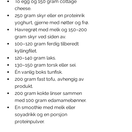
To egg og 150 gram cottage 
cheese.
250 gram skyr eller en proteinrik 
yoghurt, gjerne med nøtter og frø.
Havregrøt med melk og 150–200 
gram skyr ved siden av.
100–120 gram ferdig tilberedt 
kyllingfilet.
120–140 gram laks.
130–150 gram torsk eller sei.
Én vanlig boks tunfisk.
200 gram fast tofu, avhengig av 
produkt.
200 gram kokte linser sammen 
med 100 gram edamamebønner.
En smoothie med melk eller 
soyadrikk og en porsjon 
proteinpulver.